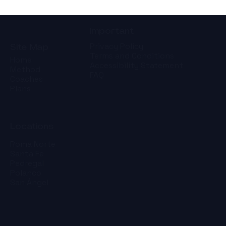
Important
Privacy Policy
Site Map
Terms and Conditions
Home
Accessibility Statement
Method
FAQ
Coaches
Plans
Locations
Roma Norte
Santa Fe
Pedregal
Polanco
San Ángel